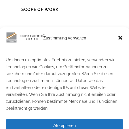
SCOPE OF WORK
Client Info
Scope Of Work
Zustimmung verwalten
Morbi nulla tortor, dignissim est node cursus
Um Ihnen ein optimales Erlebnis zu bieten, verwenden wir
euismod est arcu. Nomad at vehicula novum
Technologien wie Cookies, um Geräteinformationen zu
justo magna.
speichern und/oder darauf zuzugreifen. Wenn Sie diesen
Technologien zustimmen, können wir Daten wie das
Financial Responsibility to Our Clients
Surfverhalten oder eindeutige IDs auf dieser Website
Superior Quality and Craftsmanship
verarbeiten. Wenn Sie Ihre Zustimmung nicht erteilen oder
zurückziehen, können bestimmte Merkmale und Funktionen
Quality and Value to the
Projects We
beeinträchtigt werden.
Deliver
Highest Standards in
Cost Control
Akzeptieren