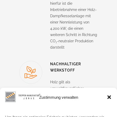
hierfür ist die
Inbetriebnahme einer Holz-
Dampfkesselanlage mit
einer Nennleistung von
4.200 kW, die einen
weiteren Schritt in Richtung
CO₂-neutraler Produktion
darstellt
NACHHALTIGER
WERKSTOFF
Holz gilt als
umweltfreundlicher
Werkstoff, da es während
Zustimmung verwalten
seines Wachstums CO₂
speichert.
Durch die
Verarbeitung und Nutzung