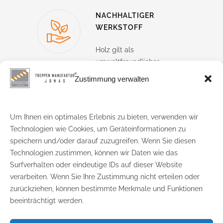
NACHHALTIGER
WERKSTOFF
Holz gilt als
umweltfreundlicher
Werkstoff, da es während
Zustimmung verwalten
seines Wachstums CO₂
speichert.
Durch die
Verarbeitung und Nutzung
Um Ihnen ein optimales Erlebnis zu bieten, verwenden wir
von Holzprodukten bleibt
Technologien wie Cookies, um Geräteinformationen zu
dieses CO₂ langfristig
speichern und/oder darauf zuzugreifen. Wenn Sie diesen
gebunden.
Zudem können
Technologien zustimmen, können wir Daten wie das
Holzprodukte mehrfach
Surfverhalten oder eindeutige IDs auf dieser Website
recycelt werden, was ihre
verarbeiten. Wenn Sie Ihre Zustimmung nicht erteilen oder
Umweltbilanz weiter
zurückziehen, können bestimmte Merkmale und Funktionen
verbessert.
beeinträchtigt werden.