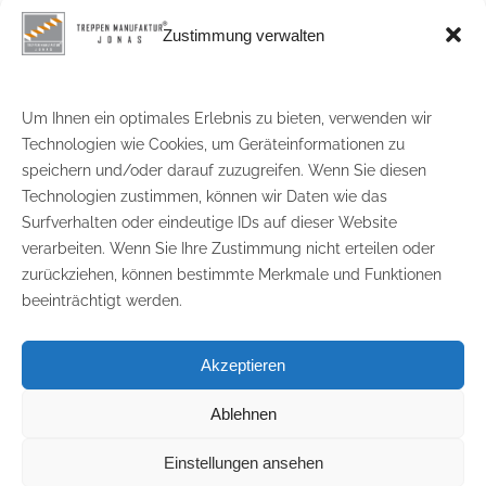
Sicherheitsvorgaben
Zustimmung verwalten
MAßGEFERTIGT VOM PROFI
Um Ihnen ein optimales Erlebnis zu bieten, verwenden wir
Technologien wie Cookies, um Geräteinformationen zu
In der Treppenmanufaktur Jonas entwickeln
speichern und/oder darauf zuzugreifen. Wenn Sie diesen
und fertigen wir Gewerbe- und Stahltreppen
Technologien zustimmen, können wir Daten wie das
präzise nach Ihren Anforderungen
. Von der
Surfverhalten oder eindeutige IDs auf dieser Website
Planung über die Fertigung bis hin zur
verarbeiten. Wenn Sie Ihre Zustimmung nicht erteilen oder
fachgerechten Montage begleiten wir Sie
zurückziehen, können bestimmte Merkmale und Funktionen
zuverlässig – für langlebige
beeinträchtigt werden.
Treppenlösungen, die perfekt funktionieren
und gut aussehen.
Akzeptieren
Ablehnen
© Copyright 2025 by Treppenmanufaktur
Einstellungen ansehen
Jonas | Design & Betrieb by
IT56 GmbH